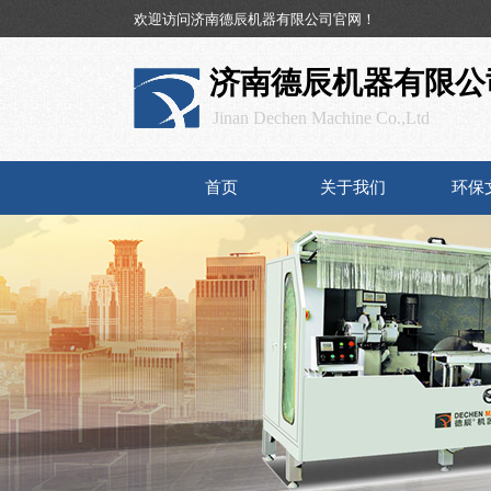
欢迎访问
济南德辰机器有限公司官网！
济南德辰机器有限公
Jinan Dechen Machine Co.,Ltd
首页
关于我们
环保
15