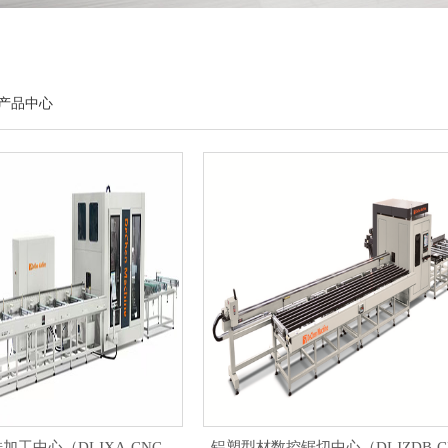
产品中心
工中心（DLJXA-CNC-
铝塑型材数控锯切中心（DLJZDB-C