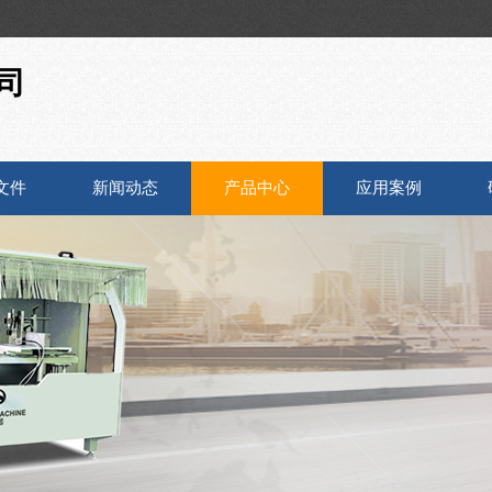
司
文件
新闻动态
产品中心
应用案例
年来为上万家企业提升了产
15 years to upgrade the value of thousands of enterprises