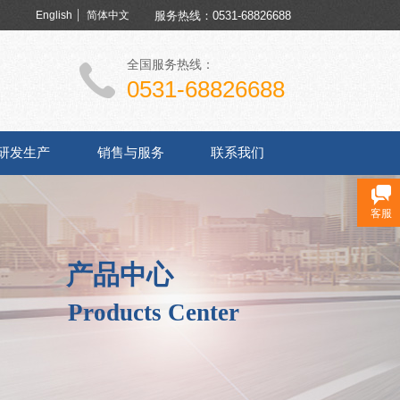
English
简体中文
服务热线：0531-68826688
全国服务热线：
0531-68826688
研发生产
销售与服务
联系我们
客服
品价值
产品中心
Products Center