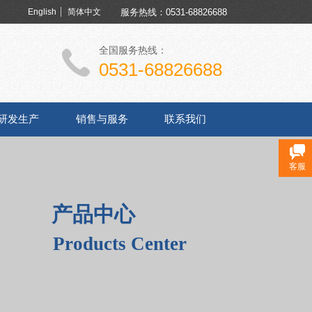
English
简体中文
服务热线：0531-68826688
全国服务热线：
0531-68826688
研发生产
销售与服务
联系我们
客服
品价值
产品中心
Products Center